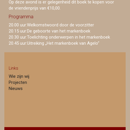
Op deze avond is er gelegenheid dit boek te kopen voor
de vriendenprijs van €10,00.
Programma
20.00 uur:
Welkomstwoord door de voorzitter
20.15 uur:
De geboorte van het markenboek
20.30 uur:
Toelichting onderwerpen in het markenboek
20.45 uur:
Uitreiking „Het markenboek van Agelo“
Links
Wie zijn wij
Projecten
Nieuws