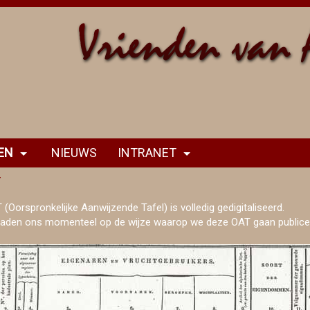
EN
NIEUWS
INTRANET
T
(Oorspronkelijke Aanwijzende Tafel) is volledig gedigitaliseerd.
aden ons momenteel op de wijze waarop we deze OAT gaan publice