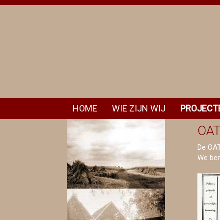
HOME
WIE ZIJN WIJ
PROJECT
OA
De OAT 
We ber